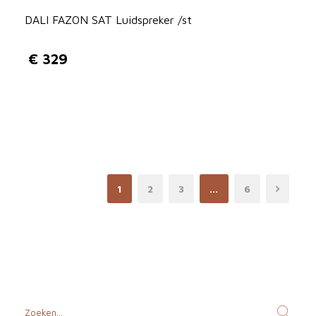
DALI FAZON SAT Luidspreker /st
€
329
1
2
3
…
6