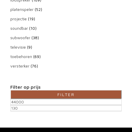
platenspeler
(52)
projectie
(19)
soundbar
(10)
subwoofer
(38)
televisie
(9)
toebehoren
(69)
versterker
(76)
Filter op prijs
FILTER
M
M
i
a