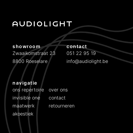
n
x
.
.
p
p
r
r
i
i
showroom
contact
j
j
Zwaaikomstraat 23
051 22 95 19
8800 Roeselare
info@audiolight.be
s
s
navigatie
ons repertoire
over ons
invisible one
contact
maatwerk
retourneren
akoestiek