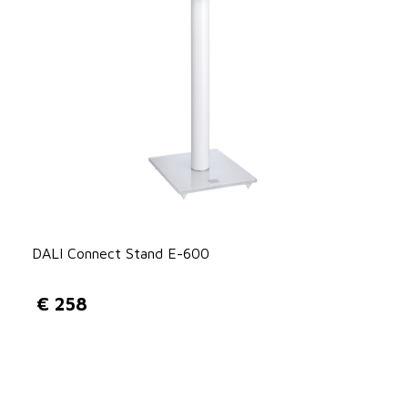
j
4
s
9
w
.
a
s
:
€
DALI Connect Stand E-600
2
9
€
258
9
.