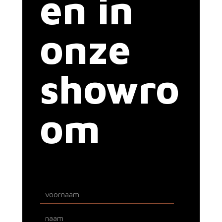
en in
onze
showro
om
N
a
a
V
m
o