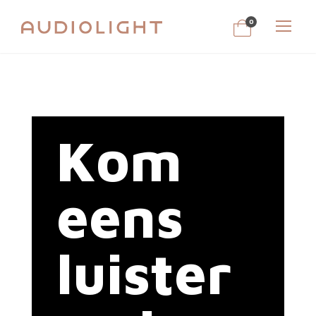
0
Kom
eens
luister