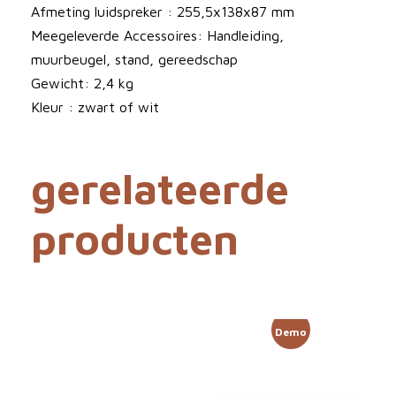
n
Afmeting luidspreker : 255,5x138x87 mm
t
Meegeleverde Accessoires: Handleiding,
a
muurbeugel, stand, gereedschap
l
Gewicht: 2,4 kg
Kleur : zwart of wit
gerelateerde
producten
Demo