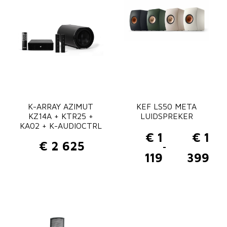
K-ARRAY AZIMUT
KEF LS50 META
KZ14A + KTR25 +
LUIDSPREKER
KA02 + K-AUDIOCTRL
€
1
€
1
€
2 625
-
P
119
399
r
i
j
s
k