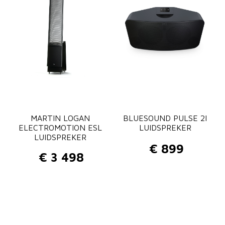
l
a
s
s
e
:
€
1
1
MARTIN LOGAN
BLUESOUND PULSE 2I
ELECTROMOTION ESL
LUIDSPREKER
1
LUIDSPREKER
9
€
899
t
€
3 498
o
t
€
1