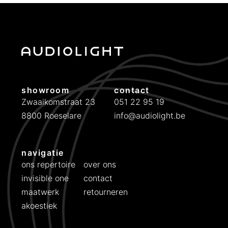
3
9
9
showroom
contact
Zwaaikomstraat 23
051 22 95 19
8800 Roeselare
info@audiolight.be
navigatie
ons repertoire
over ons
invisible one
contact
maatwerk
retourneren
akoestiek