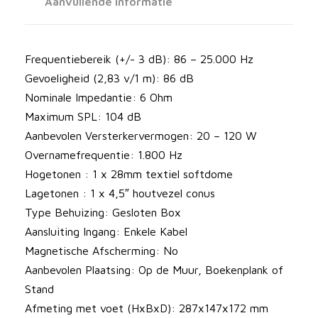
Aanvullende informatie
L
u
i
Frequentiebereik (+/- 3 dB): 86 – 25.000 Hz
d
Gevoeligheid (2,83 v/1 m): 86 dB
s
Nominale Impedantie: 6 Ohm
p
Maximum SPL: 104 dB
r
Aanbevolen Versterkervermogen: 20 – 120 W
e
Overnamefrequentie: 1.800 Hz
k
Hogetonen : 1 x 28mm textiel softdome
e
Lagetonen : 1 x 4,5″ houtvezel conus
r
Type Behuizing: Gesloten Box
/
Aansluiting Ingang: Enkele Kabel
s
Magnetische Afscherming: No
t
Aanbevolen Plaatsing: Op de Muur, Boekenplank of
a
Stand
a
Afmeting met voet (HxBxD): 287x147x172 mm