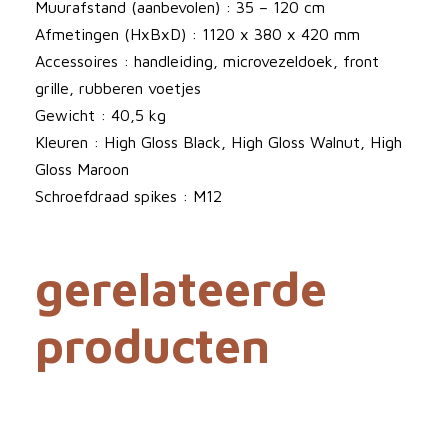
t
Muurafstand (aanbevolen) : 35 – 120 cm
a
Afmetingen (HxBxD) : 1120 x 380 x 420 mm
l
Accessoires : handleiding, microvezeldoek, front
grille, rubberen voetjes
Gewicht : 40,5 kg
Kleuren : High Gloss Black, High Gloss Walnut, High
Gloss Maroon
Schroefdraad spikes : M12
gerelateerde
producten