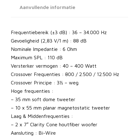
7
Aanvullende informatie
L
u
i
Frequentiebereik (±3 dB) : 36 – 34.000 Hz
d
Gevoeligheid (2,83 V/1 m) : 88 dB
s
Nominale Impedantie : 6 Ohm
p
Maximum SPL : 110 dB
r
Versterker vermogen : 40 – 400 Watt
e
Crossover Frequenties : 800 / 2.500 / 12.500 Hz
k
Crossover Principe : 3½ – weg
e
Hoge frequenties :
r
– 35 mm soft dome tweeter
s
– 10 x 55 mm planar magnetostatic tweeter
a
Laag & Middenfrequenties :
a
– 2 x 7″ Clarity Cone houtfiber woofer
n
Aansluting : Bi-Wire