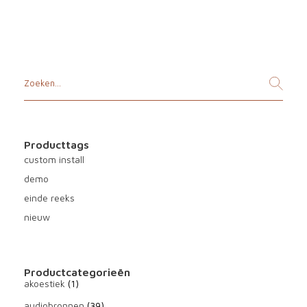
a
a
.
s
s
s
:
e
€
:
€
5
Producttags
0
custom install
1
9
demo
1
einde reeks
9
nieuw
1
.
9
t
Productcategorieën
akoestiek
(1)
o
audiobronnen
(39)