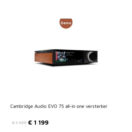
Demo
Cambridge Audio EVO 75 all-in one versterker
€
1 199
€
1 499
O
H