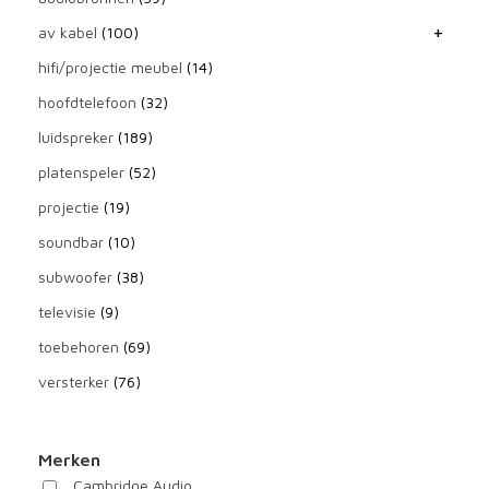
t
av kabel
(100)
€
hifi/projectie meubel
(14)
hoofdtelefoon
(32)
1
luidspreker
(189)
3
platenspeler
(52)
9
projectie
(19)
9
soundbar
(10)
subwoofer
(38)
televisie
(9)
toebehoren
(69)
versterker
(76)
Merken
Cambridge Audio