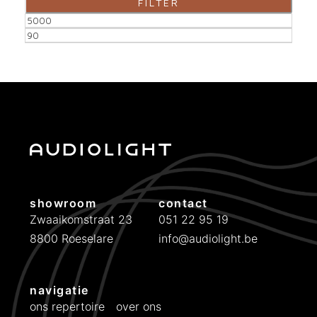
FILTER
M
M
i
a
n
x
.
.
p
p
r
r
i
i
showroom
contact
j
j
Zwaaikomstraat 23
051 22 95 19
8800 Roeselare
info@audiolight.be
s
s
navigatie
ons repertoire
over ons