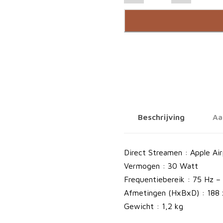
o
e
w
e
k
l
a
n
g
Beschrijving
Aa
m
r
1
Direct Streamen : Apple Ai
a
Vermogen : 30 Watt
a
Frequentiebereik : 75 Hz –
n
Afmetingen (HxBxD) : 188
t
Gewicht : 1,2 kg
a