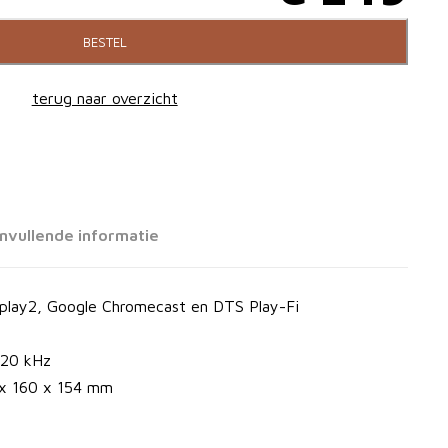
O
H
BESTEL
o
u
terug naar overzicht
r
i
nvullende informatie
s
d
rplay2, Google Chromecast en DTS Play-Fi
p
i
 20 kHz
 x 160 x 154 mm
r
g