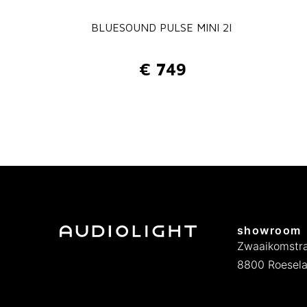
BLUESOUND PULSE MINI 2I
€
749
showroom
Zwaaikomstra
8800 Roesela