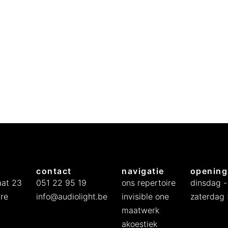
contact
navigatie
opening
at 23
051 22 95 19
ons repertoire
dinsdag -
re
info@audiolight.be
invisible one
zaterdag :
maatwerk
akoestiek