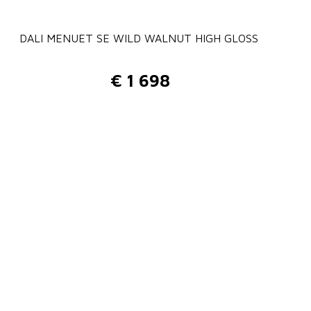
i
s
DALI MENUET SE WILD WALNUT HIGH GLOSS
j
i
€
1 698
k
s
e
:
p
€
r