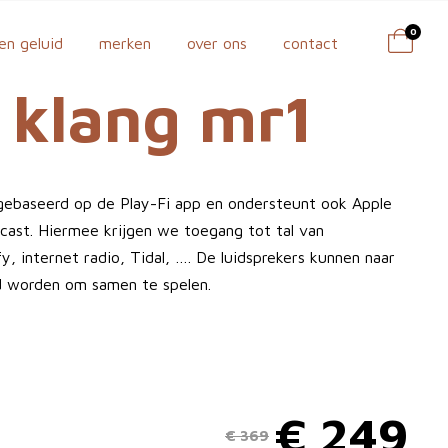
0
en geluid
merken
over ons
contact
 klang mr1
gebaseerd op de Play-Fi app en ondersteunt ook Apple
cast. Hiermee krijgen we toegang tot tal van
y, internet radio, Tidal, …. De luidsprekers kunnen naar
d worden om samen te spelen.
€
249
€
369