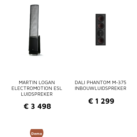
k
s
9
e
w
.
r
s
a
a
a
s
n
t
:
a
€
MARTIN LOGAN
l
DALI PHANTOM M-375
ELECTROMOTION ESL
INBOUWLUIDSPREKER
LUIDSPREKER
€
1 299
€
3 498
1
2
Demo