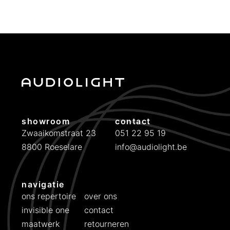
p
i
r
g
o
e
n
p
k
r
e
i
l
j
i
s
j
i
showroom
contact
k
s
Zwaaikomstraat 23
051 22 95 19
e
:
8800 Roeselare
info@audiolight.be
p
€
r
i
7
navigatie
j
9
ons repertoire
over ons
s
9
invisible one
contact
w
.
maatwerk
retourneren
a