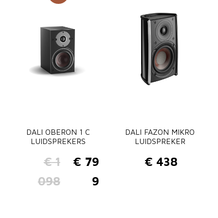
9
8
.
DALI OBERON 1 C
DALI FAZON MIKRO
LUIDSPREKERS
LUIDSPREKER
€
1
€
79
€
438
O
H
098
9
o
u
r
i
s
d