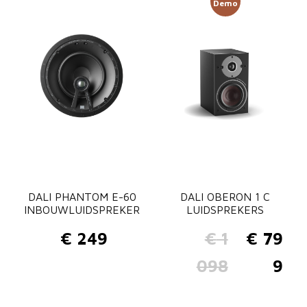
Demo
DALI PHANTOM E-60
DALI OBERON 1 C
INBOUWLUIDSPREKER
LUIDSPREKERS
€
249
€
1
€
79
O
H
098
9
o
u
r
i