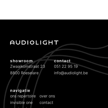
s
d
p
i
r
g
o
e
n
p
k
r
e
i
l
j
i
s
j
i
showroom
contact
k
s
Zwaaikomstraat 23
051 22 95 19
e
:
8800 Roeselare
info@audiolight.be
p
€
r
i
7
navigatie
j
9
ons repertoire
over ons
s
9
invisible one
contact
w
.