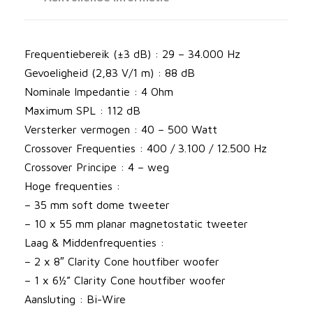
L
u
i
Frequentiebereik (±3 dB) : 29 – 34.000 Hz
d
Gevoeligheid (2,83 V/1 m) : 88 dB
s
Nominale Impedantie : 4 Ohm
p
Maximum SPL : 112 dB
r
Versterker vermogen : 40 – 500 Watt
e
Crossover Frequenties : 400 / 3.100 / 12.500 Hz
k
Crossover Principe : 4 – weg
e
Hoge frequenties :
r
– 35 mm soft dome tweeter
s
– 10 x 55 mm planar magnetostatic tweeter
a
Laag & Middenfrequenties :
a
– 2 x 8″ Clarity Cone houtfiber woofer
n
– 1 x 6½” Clarity Cone houtfiber woofer
t
Aansluting : Bi-Wire