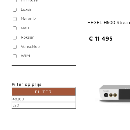
Luxsin
Marantz
HEGEL H600 Streami
NAD
Roksan
€
11 495
Vonschloo
WiiM
Filter op prijs
FILTER
M
M
i
a