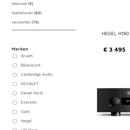
televisie
(9)
toebehoren
(69)
versterker
(79)
HEGEL H190 
Merken
€
3 495
Arcam
Bluesound
Cambridge Audio
DEVIALET
Daniel Hertz
Eversolo
Gato
Hegel
HiFi Rose