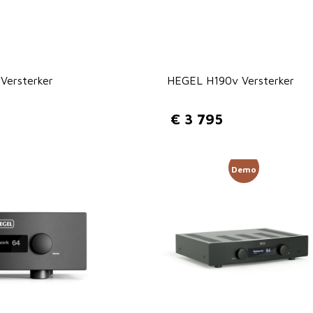
Versterker
HEGEL H190v Versterker
€
3 795
Demo