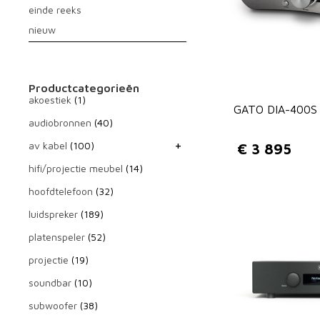
einde reeks
nieuw
Productcategorieën
akoestiek
(1)
GATO DIA-400S 
audiobronnen
(40)
av kabel
(100)
€
3 895
hifi/projectie meubel
(14)
hoofdtelefoon
(32)
luidspreker
(189)
platenspeler
(52)
projectie
(19)
soundbar
(10)
subwoofer
(38)