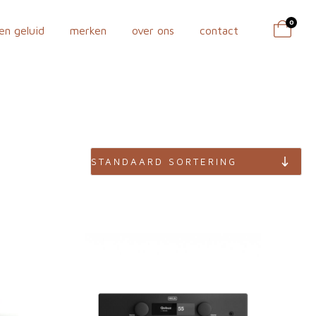
0
en geluid
merken
over ons
contact