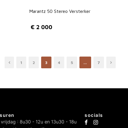
Marantz 50 Stereo Versterker
€
2 000
1
2
3
4
5
…
7
suren
socials
 vrijdag : 8u30 - 12u en 13u30 - 18u