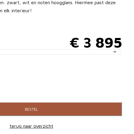
gen: zwart, wit en noten hoogglans. Hiermee past deze
in elk interieur!
€
3 895
BESTEL
terug naar overzicht