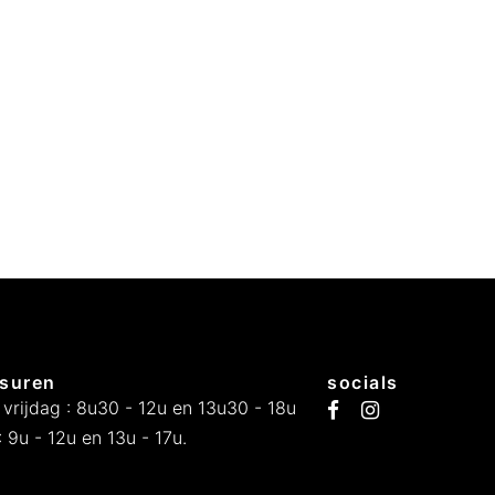
suren
socials
 vrijdag : 8u30 - 12u en 13u30 - 18u
 9u - 12u en 13u - 17u.