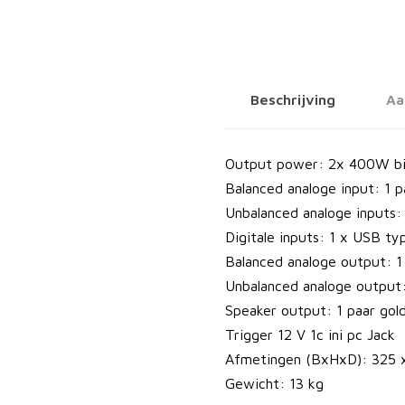
A
-
4
0
Beschrijving
Aa
0
S
V
Output power: 2x 400W bi
e
Balanced analoge input: 1 p
r
Unbalanced analoge inputs:
s
Digitale inputs: 1 x USB ty
t
Balanced analoge output: 1
e
Unbalanced analoge output:
r
Speaker output: 1 paar gol
k
Trigger 12 V 1c ini pc Jack
e
Afmetingen (BxHxD): 325 
r
Gewicht: 13 kg