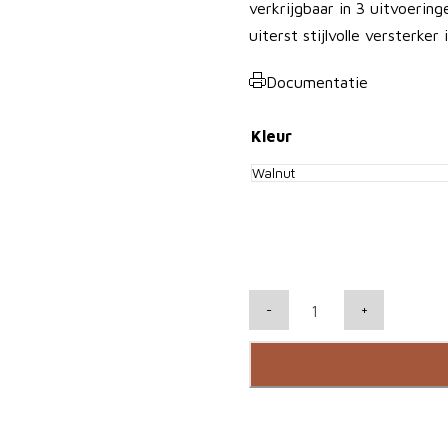
verkrijgbaar in 3 uitvoerin
uiterst stijlvolle versterker 
Documentatie
Kleur
G
-
+
A
T
O
D
I