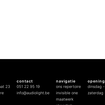
contact
navigatie
opening
at 23
051 22 95 19
ons repertoire
dinsdag -
re
info@audiolight.be
invisible one
zaterdag :
maatwerk