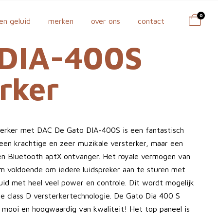
0
en geluid
merken
over ons
contact
DIA-400S
rker
erker met DAC De Gato DIA-400S is een fantastisch
n een krachtige en zeer muzikale versterker, maar een
en Bluetooth aptX ontvanger. Het royale vermogen van
m voldoende om iedere luidspreker aan te sturen met
luid met heel veel power en controle. Dit wordt mogelijk
e class D versterkertechnologie. De Gato Dia 400 S
 mooi en hoogwaardig van kwaliteit! Het top paneel is