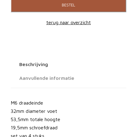
u
BESTEL
n
d
terug naar overzicht
c
a
r
e
S
Beschrijving
u
p
Aanvullende informatie
e
r
s
M6 draadeinde
p
32mm diameter voet
i
53,5mm totale hoogte
k
19,5mm schroefdraad
e
set van 4 stuks