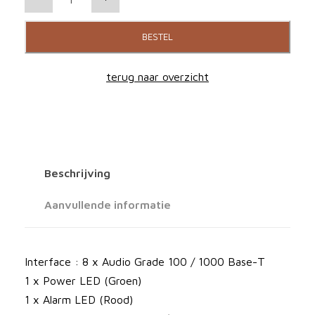
i
l
BESTEL
e
n
terug naar overzicht
t
A
n
g
e
Beschrijving
l
B
Aanvullende informatie
o
n
n
Interface : 8 x Audio Grade 100 / 1000 Base-T
N
1 x Power LED (Groen)
8
1 x Alarm LED (Rood)