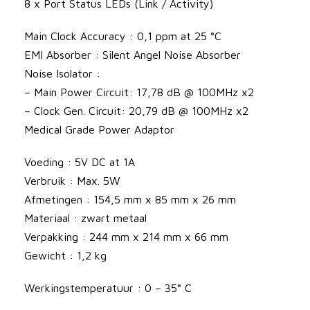
N
8 x Port Status LEDs (Link / Activity)
e
Main Clock Accuracy : 0,1 ppm at 25 °C
t
EMI Absorber : Silent Angel Noise Absorber
w
Noise Isolator :
o
– Main Power Circuit: 17,78 dB @ 100MHz x2
r
– Clock Gen. Circuit: 20,79 dB @ 100MHz x2
k
Medical Grade Power Adaptor
A
u
Voeding : 5V DC at 1A
d
Verbruik : Max. 5W
i
Afmetingen : 154,5 mm x 85 mm x 26 mm
o
Materiaal : zwart metaal
S
Verpakking : 244 mm x 214 mm x 66 mm
w
Gewicht : 1,2 kg
i
t
Werkingstemperatuur : 0 – 35° C
c