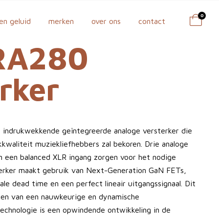
0
en geluid
merken
over ons
contact
RA280
rker
 indrukwekkende geïntegreerde analoge versterker die
kwaliteit muziekliefhebbers zal bekoren. Drie analoge
n een balanced XLR ingang zorgen voor het nodige
erker maakt gebruik van Next-Generation GaN FETs,
ale dead time en een perfect lineair uitgangssignaal. Dit
eten van een nauwkeurige en dynamische
chnologie is een opwindende ontwikkeling in de