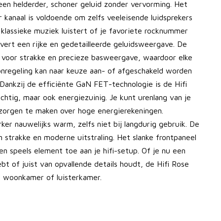
een helderder, schoner geluid zonder vervorming. Het
kanaal is voldoende om zelfs veeleisende luidsprekers
r klassieke muziek luistert of je favoriete rocknummer
evert een rijke en gedetailleerde geluidsweergave. De
 voor strakke en precieze basweergave, waardoor elke
onregeling kan naar keuze aan- of afgeschakeld worden
Dankzij de efficiënte GaN FET-technologie is de Hifi
chtig, maar ook energiezuinig. Je kunt urenlang van je
zorgen te maken over hoge energierekeningen.
er nauwelijks warm, zelfs niet bij langdurig gebruik. De
 strakke en moderne uitstraling. Het slanke frontpaneel
 speels element toe aan je hifi-setup. Of je nu een
ebt of juist van opvallende details houdt, de Hifi Rose
e woonkamer of luisterkamer.