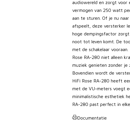
audiowereld en zorgt voor 
vermogen van 250 watt per 
aan te sturen. Of je nu naa
afspeelt, deze versterker l
hoge dempingsfactor zorgt
noot tot leven komt. De to
met de schakelaar vooraan. 
Rose RA-280 niet alleen kra
muziek genieten zonder je 
Bovendien wordt de versterk
HiFi Rose RA-280 heeft een
met de VU-meters voegt een
minimalistische esthetiek h
RA-280 past perfect in elk
Documentatie