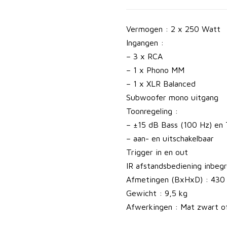
e
r
s
Vermogen : 2 x 250 Watt
t
Ingangen :
e
– 3 x RCA
r
– 1 x Phono MM
k
– 1 x XLR Balanced
e
Subwoofer mono uitgang
r
Toonregeling :
a
– ±15 dB Bass (100 Hz) en 
a
– aan- en uitschakelbaar
n
Trigger in en out
t
IR afstandsbediening inbeg
a
Afmetingen (BxHxD) : 430
l
Gewicht : 9,5 kg
Afwerkingen : Mat zwart o