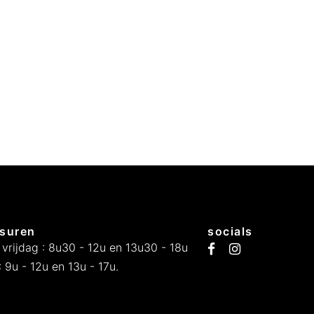
suren
socials
 vrijdag : 8u30 - 12u en 13u30 - 18u
 9u - 12u en 13u - 17u.