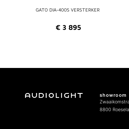
GATO DIA-400S VERSTERKER
€
3 895
showroom
Zwaaikomstra
8800 Roesela