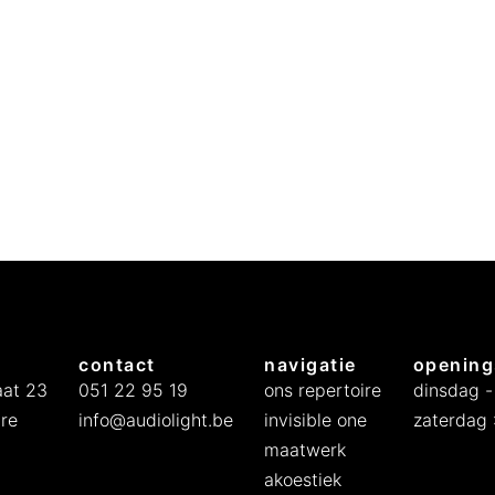
contact
navigatie
opening
at 23
051 22 95 19
ons repertoire
dinsdag -
re
info@audiolight.be
invisible one
zaterdag :
maatwerk
akoestiek