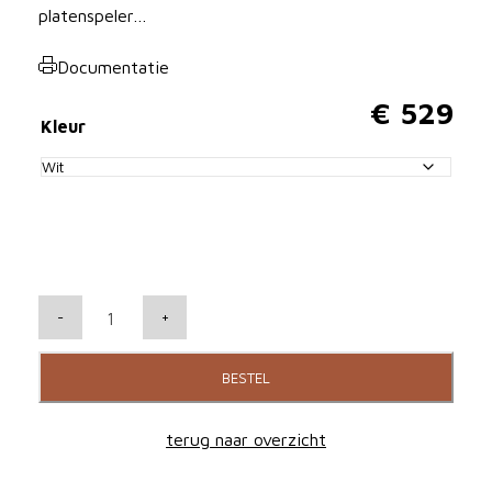
platenspeler…
Documentatie
€
529
Kleur
R
-
+
E
G
BESTEL
A
P
terug naar overzicht
l
a