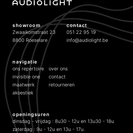
e
:
€
showroom
contact
Zwaaikomstraat 23
051 22 95 19
1
8800 Roeselare
info@audiolight.be
5
9
9
navigatie
t
ons repertoire
over ons
o
invisible one
contact
t
maatwerk
retourneren
€
akoestiek
1
7
openingsuren
4
dinsdag - vrijdag : 8u30 - 12u en 13u30 - 18u
9
zaterdag : 9u - 12u en 13u - 17u.