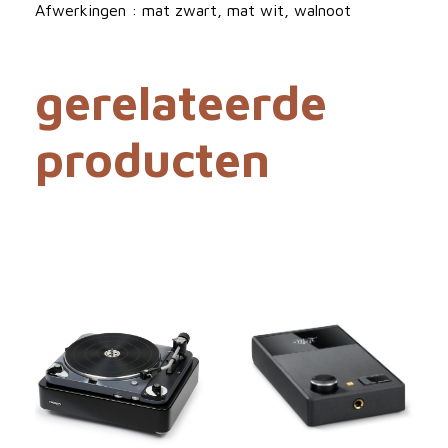
e
Afwerkingen : mat zwart, mat wit, walnoot
l
e
gerelateerde
r
m
producten
e
t
v
o
o
r
v
e
r
s
t
e