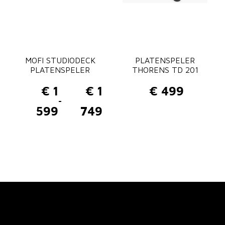
MOFI STUDIODECK
PLATENSPELER
PLATENSPELER
THORENS TD 201
€
1
€
1
€
499
-
P
599
749
r
i
j
s
k
l
a
s
s