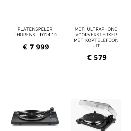
r
k
e
PLATENSPELER
r
MOFI ULTRAPHONO
THORENS TD124DD
VOORVERSTERKER
a
MET KOPTELEFOON
a
€
7 999
UIT
n
€
579
t
a
l