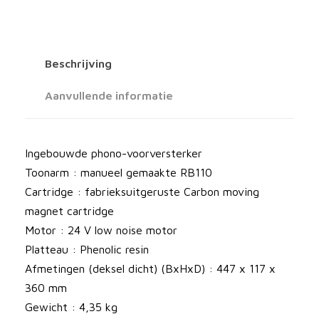
n
a
r
Beschrijving
1
P
Aanvullende informatie
l
u
s
Ingebouwde phono-voorversterker
P
Toonarm : manueel gemaakte RB110
l
Cartridge : fabrieksuitgeruste Carbon moving
a
magnet cartridge
t
Motor : 24 V low noise motor
e
Platteau : Phenolic resin
n
Afmetingen (deksel dicht) (BxHxD) : 447 x 117 x
s
360 mm
p
Gewicht : 4,35 kg