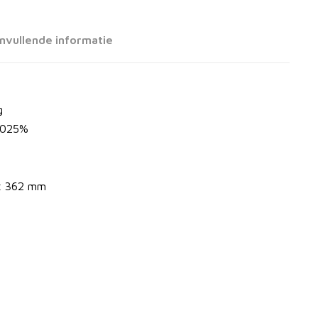
s
nvullende informatie
k
l
g
0,025%
a
 x 362 mm
s
s