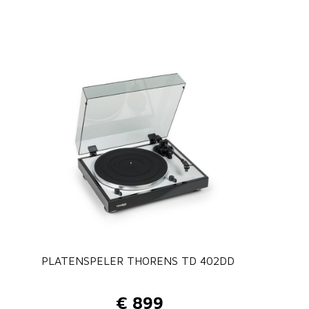
e
:
€
1
PLATENSPELER THORENS TD 402DD
5
€
899