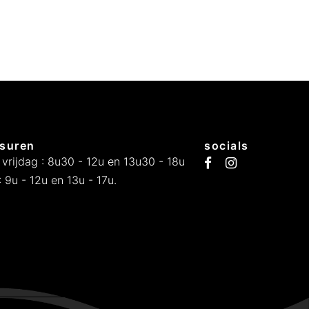
€
1
suren
socials
 vrijdag : 8u30 - 12u en 13u30 - 18u
7
 9u - 12u en 13u - 17u.
4
9