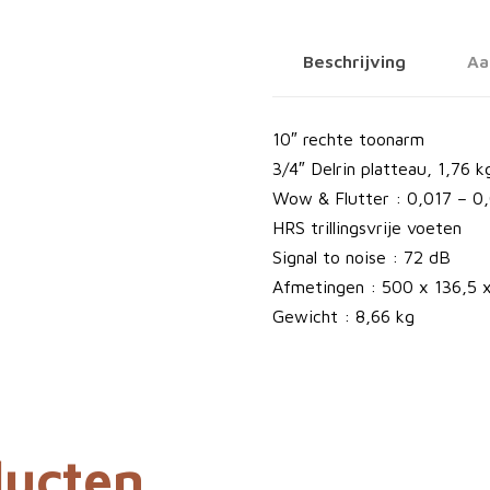
i
o
Beschrijving
Aa
D
e
c
10″ rechte toonarm
k
3/4″ Delrin platteau, 1,76 k
P
Wow & Flutter : 0,017 – 
l
HRS trillingsvrije voeten
a
Signal to noise : 72 dB
t
Afmetingen : 500 x 136,5
e
Gewicht : 8,66 kg
n
s
p
e
ducten
l