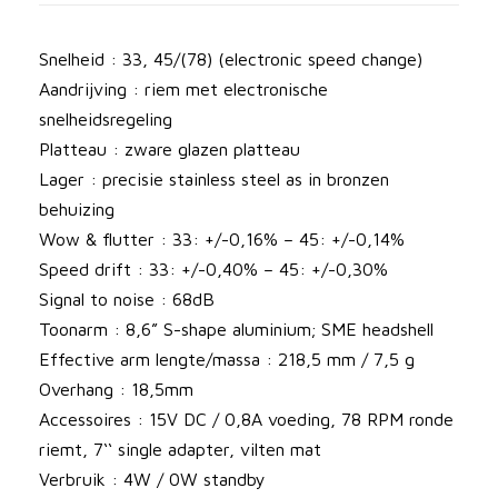
l
i
Snelheid : 33, 45/(78) (electronic speed change)
c
Aandrijving : riem met electronische
a
snelheidsregeling
p
Platteau : zware glazen platteau
l
Lager : precisie stainless steel as in bronzen
a
behuizing
t
Wow & flutter : 33: +/-0,16% – 45: +/-0,14%
e
Speed drift : 33: +/-0,40% – 45: +/-0,30%
n
Signal to noise : 68dB
s
Toonarm : 8,6” S-shape aluminium; SME headshell
p
Effective arm lengte/massa : 218,5 mm / 7,5 g
e
Overhang : 18,5mm
l
Accessoires : 15V DC / 0,8A voeding, 78 RPM ronde
e
riemt, 7‘‘ single adapter, vilten mat
r
Verbruik : 4W / 0W standby