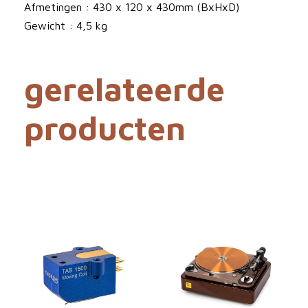
a
Afmetingen : 430 x 120 x 430mm (BxHxD)
a
Gewicht : 4,5 kg
n
t
gerelateerde
a
l
producten