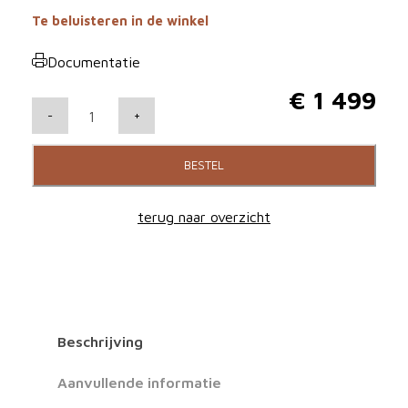
Te beluisteren in de winkel
Documentatie
€
1 499
P
-
+
r
o
BESTEL
-
j
terug naar overzicht
e
c
t
M
e
Beschrijving
t
a
Aanvullende informatie
l