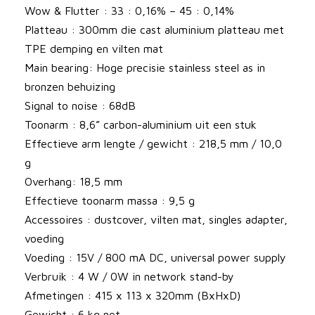
p
Wow & Flutter : 33 : 0,16% – 45 : 0,14%
l
Platteau : 300mm die cast aluminium platteau met
a
TPE demping en vilten mat
t
Main bearing: Hoge precisie stainless steel as in
e
bronzen behuizing
n
Signal to noise : 68dB
s
Toonarm : 8,6” carbon-aluminium uit een stuk
p
Effectieve arm lengte / gewicht : 218,5 mm / 10,0
e
g
l
Overhang: 18,5 mm
e
Effectieve toonarm massa : 9,5 g
r
Accessoires : dustcover, vilten mat, singles adapter,
a
voeding
a
Voeding : 15V / 800 mA DC, universal power supply
n
Verbruik : 4 W / 0W in network stand-by
t
Afmetingen : 415 x 113 x 320mm (BxHxD)
a
Gewicht : 6 kg net