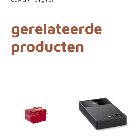
l
gerelateerde
producten