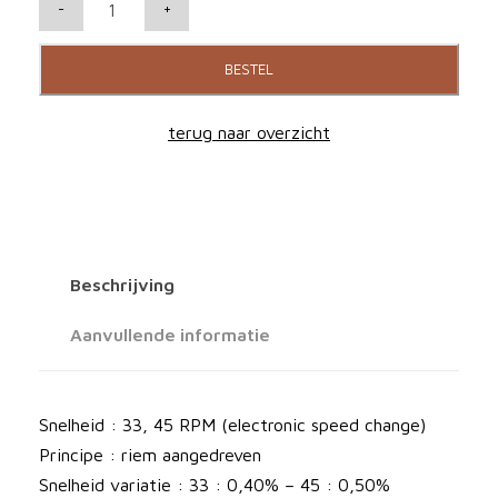
P
-
+
r
o
BESTEL
-
j
terug naar overzicht
e
c
t
D
e
Beschrijving
b
u
Aanvullende informatie
t
E
v
Snelheid : 33, 45 RPM (electronic speed change)
o
Principe : riem aangedreven
2
Snelheid variatie : 33 : 0,40% – 45 : 0,50%