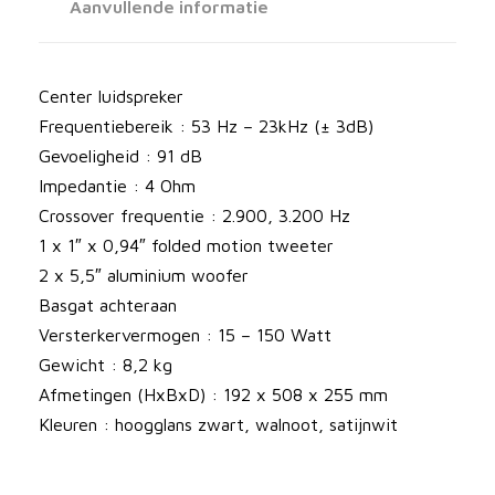
M
Aanvullende informatie
o
t
i
Center luidspreker
o
Frequentiebereik : 53 Hz – 23kHz (± 3dB)
n
Gevoeligheid : 91 dB
F
Impedantie : 4 Ohm
o
Crossover frequentie : 2.900, 3.200 Hz
u
1 x 1″ x 0,94″ folded motion tweeter
n
2 x 5,5″ aluminium woofer
d
Basgat achteraan
a
Versterkervermogen : 15 – 150 Watt
t
Gewicht : 8,2 kg
i
Afmetingen (HxBxD) : 192 x 508 x 255 mm
o
Kleuren : hoogglans zwart, walnoot, satijnwit
n
C