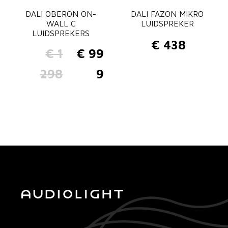
DALI OBERON ON-
DALI FAZON MIKRO
WALL C
LUIDSPREKER
LUIDSPREKERS
€
438
€
1
€
99
O
H
298
9
o
u
r
i
s
d
p
i
r
g
o
e
n
p
k
r
e
i
l
j
i
s
j
i