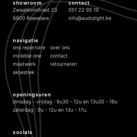
showroom
contact
k
s
Zwaaikomstraat 23
051 22 95 19
e
:
8800 Roeselare
info@audiolight.be
p
€
r
i
9
navigatie
j
9
ons repertoire
over ons
s
9
invisible one
contact
w
.
maatwerk
retourneren
a
akoestiek
s
:
€
openingsuren
dinsdag - vrijdag : 8u30 - 12u en 13u30 - 18u
1
zaterdag : 9u - 12u en 13u - 17u.
2
9
8
socials
.