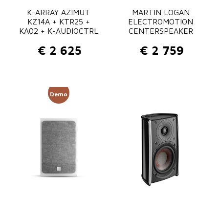
K-ARRAY AZIMUT
n
MARTIN LOGAN
KZ14A + KTR25 +
ELECTROMOTION
t
KA02 + K-AUDIOCTRL
CENTERSPEAKER
a
€
2 625
€
2 759
l
Demo