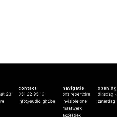
contact
navigatie
opening
at 23
051 22 95 19
ons repertoire
dinsdag -
re
info@audiolight.be
invisible one
zaterdag :
maatwerk
akoestiek