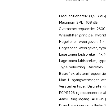
N
2
C
Frequentiebereik (+/- 3 dB
L
Maximum SPL: 108 dB
u
Overnamefrequentie: 2600
i
Wisselfilter principe: hybri
d
Hogetonen weergever: 1 x
s
Hogetonen weergever, typ
p
Lagetonen luidspreker: 1x 
r
Lagetonen luidspreker, ty
e
Type behuizing: Basreflex
k
Basreflex afstemfrequentie
e
Max. Uitgangsvermogen ve
r
Versterkertype: Discrete kl
P
PCM1796 (gebalanceerde ui
a
Aansluiting ingang: ADC-in 
c
Draadloze ingang: volledig 