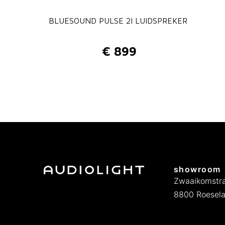
BLUESOUND PULSE 2I LUIDSPREKER
€
899
showroom
Zwaaikomstra
8800 Roesela