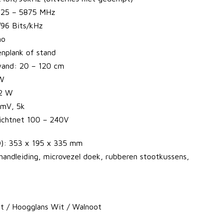
725 – 5875 MHz
/96 Bits/kHz
no
enplank of stand
wand: 20 – 120 cm
 W
,2 W
 mV, 5k
lichtnet 100 – 240V
): 353 x 195 x 335 mm
handleiding, microvezel doek, rubberen stootkussens,
t / Hoogglans Wit / Walnoot