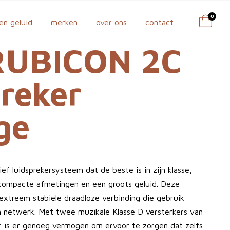
0
en geluid
merken
over ons
contact
RUBICON 2C
reker
ge
f luidsprekersysteem dat de beste is in zijn klasse,
compacte afmetingen en een groots geluid. Deze
extreem stabiele draadloze verbinding die gebruik
 netwerk. Met twee muzikale Klasse D versterkers van
er is er genoeg vermogen om ervoor te zorgen dat zelfs