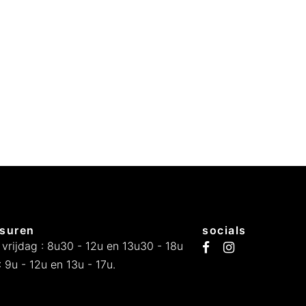
suren
socials
 vrijdag : 8u30 - 12u en 13u30 - 18u
 9u - 12u en 13u - 17u.