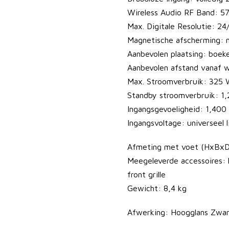
k
Wireless Audio RF Band: 5
a
Max. Digitale Resolutie: 24
g
Magnetische afscherming: 
e
Aanbevolen plaatsing: boek
a
Aanbevolen afstand vanaf 
a
Max. Stroomverbruik: 325
n
Standby stroomverbruik: 1
t
Ingangsgevoeligheid: 1,400
a
Ingangsvoltage: universeel 
l
Afmeting met voet (HxBxD
Meegeleverde accessoires: 
front grille
Gewicht: 8,4 kg
Afwerking: Hoogglans Zwar