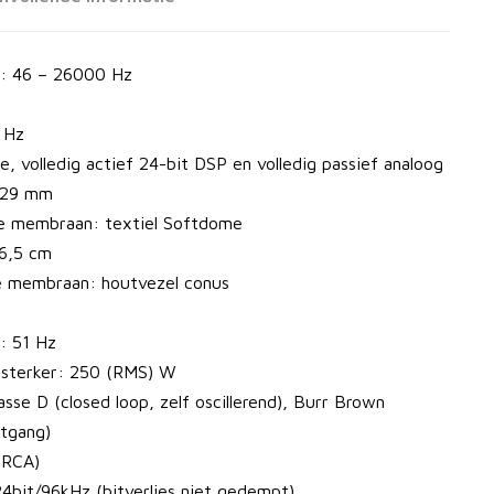
): 46 – 26000 Hz
 Hz
de, volledig actief 24-bit DSP en volledig passief analoog
 29 mm
e membraan: textiel Softdome
16,5 cm
pe membraan: houtvezel conus
: 51 Hz
rsterker: 250 (RMS) W
asse D (closed loop, zelf oscillerend), Burr Brown
tgang)
(RCA)
24bit/96kHz (bitverlies niet gedempt)