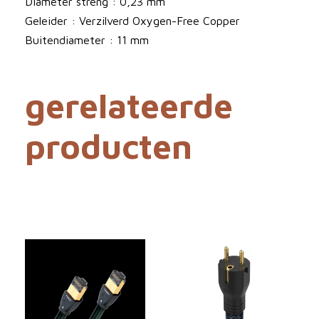
Diameter streng : 0,23 mm
e
Geleider : Verzilverd Oxygen-Free Copper
r
Buitendiameter : 11 mm
k
a
gerelateerde
b
e
producten
l
a
a
n
t
a
l