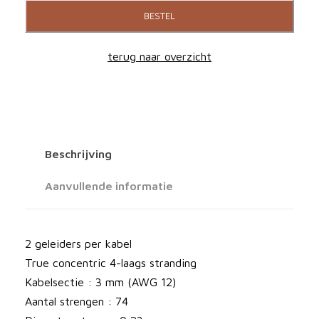
L
BESTEL
I
R
terug naar overzicht
M
2
3
0
S
Beschrijving
l
u
Aanvullende informatie
i
d
s
2 geleiders per kabel
p
True concentric 4-laags stranding
r
Kabelsectie : 3 mm (AWG 12)
e
Aantal strengen : 74
k