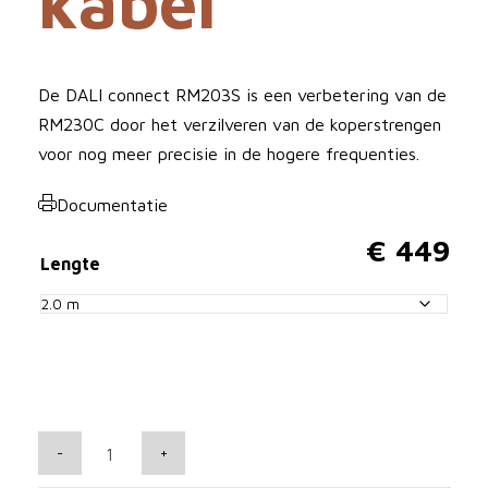
kabel
De DALI connect RM203S is een verbetering van de
RM230C door het verzilveren van de koperstrengen
voor nog meer precisie in de hogere frequenties.
Documentatie
€
449
Lengte
D
-
+
A