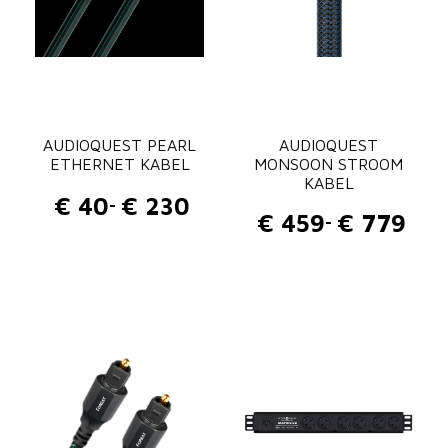
AUDIOQUEST PEARL
AUDIOQUEST
ETHERNET KABEL
MONSOON STROOM
KABEL
€
40
€
230
-
P
€
459
€
779
-
P
r
r
i
i
j
j
s
s
k
k
l
l
a
a
s
s
s