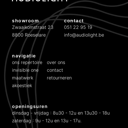
e
:
showroom
contact
€
Zwaaikomstraat 23
051 22 95 19
8800 Roeselare
info@audiolight.be
5
5
t
navigatie
o
ons repertoire
over ons
t
invisible one
contact
€
maatwerk
retourneren
3
akoestiek
6
0
openingsuren
dinsdag - vrijdag : 8u30 - 12u en 13u30 - 18u
zaterdag : 9u - 12u en 13u - 17u.