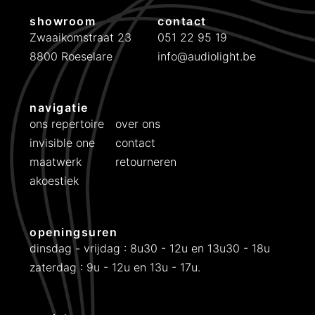
i
i
showroom
contact
j
j
Zwaaikomstraat 23
051 22 95 19
8800 Roeselare
info@audiolight.be
s
s
navigatie
ons repertoire
over ons
invisible one
contact
maatwerk
retourneren
akoestiek
openingsuren
dinsdag - vrijdag : 8u30 - 12u en 13u30 - 18u
zaterdag : 9u - 12u en 13u - 17u.