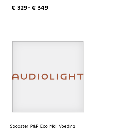
€
329
-
€
349
P
r
i
j
s
k
l
a
s
s
e
:
Sbooster P&P Eco MkII Voeding