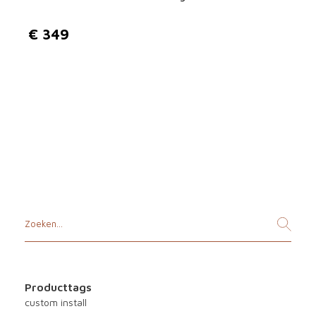
€
€
349
3
2
9
t
o
t
€
3
4
Producttags
9
custom install