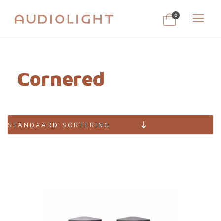
0
Cornered