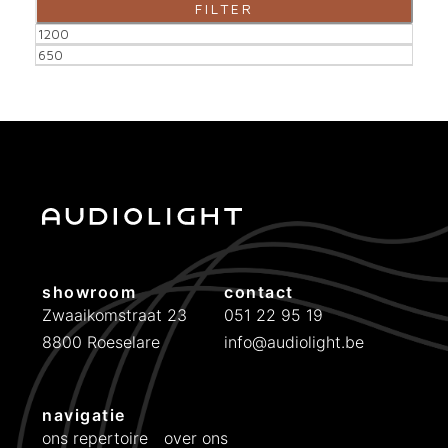
FILTER
M
M
i
a
n
x
.
.
p
p
r
r
i
i
showroom
contact
j
j
Zwaaikomstraat 23
051 22 95 19
8800 Roeselare
info@audiolight.be
s
s
navigatie
ons repertoire
over ons