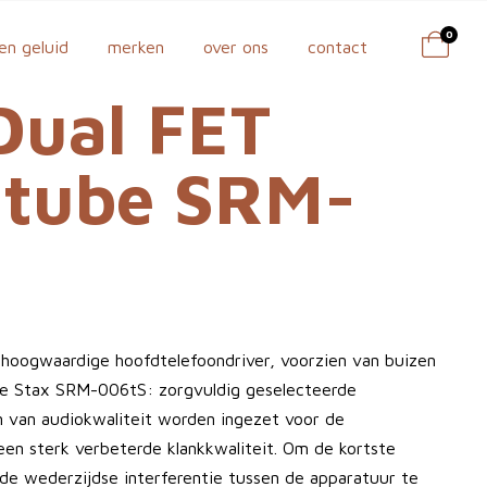
0
en geluid
merken
over ons
contact
Dual FET
 tube SRM-
hoogwaardige hoofdtelefoondriver, voorzien van buizen
de Stax SRM-006tS: zorgvuldig geselecteerde
van audiokwaliteit worden ingezet voor de
r een sterk verbeterde klankkwaliteit. Om de kortste
 de wederzijdse interferentie tussen de apparatuur te