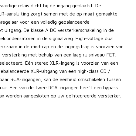
ardige relais dicht bij de ingang geplaatst. De
XLR-aansluiting zorgt samen met de op maat gemaakte
regelaar voor een volledig gebalanceerde
ot uitgang. De klasse A DC versterkerschakeling in de
lcondensatoren in de signaalweg. High-voltage dual
erkzaam in de eindtrap en de ingangstrap is voorzien van
versterking met behulp van een laag ruisniveau FET,
electeerd. Één stereo XLR-ingang is voorzien van een
gebalanceerde XLR-uitgang van een high-class CD /
paar RCA-ingangen, kan de eenheid omschakelen tussen
tuur. Een van de twee RCA-ingangen heeft een bypass-
 kan worden aangesloten op uw geïntegreerde versterker.