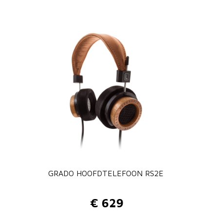
t
a
l
GRADO HOOFDTELEFOON RS2E
€
629