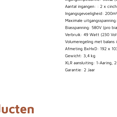
t
Aantal ingangen: : 2 x cinch
u
Ingangsgevoeligheid: 200m
b
Maximale uitgangsspanning:
e
Biasspanning: 580V (pro bia
S
Verbruik: 49 Watt (230 Vol
R
Volumeregeling met balans i
M
Afmeting BxHxD: 192 x 103
-
Gewicht: 3,4 kg
0
XLR aansluiting: 1-Aaring, 
0
Garantie: 2 Jaar
6
t
S
a
ducten
a
n