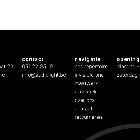
contact
navigatie
opening
at 23
051 22 95 19
ons repertoire
dinsdag -
re
info@audiolight.be
invisible one
zaterdag :
maatwerk
akoestiek
over ons
contact
retourneren