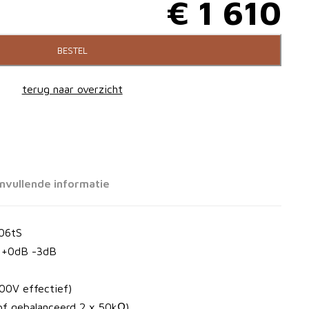
€
1 610
BESTEL
terug naar overzicht
nvullende informatie
06tS
z +0dB -3dB
00V effectief)
of gebalanceerd 2 x 50kΩ)