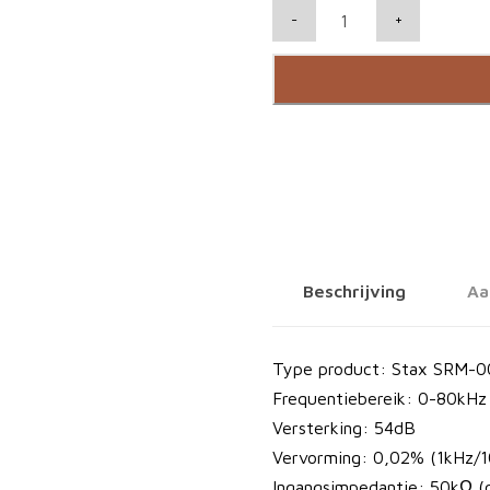
S
-
+
T
A
X
D
u
a
l
F
E
Beschrijving
Aa
T
d
r
Type product: Stax SRM-0
i
Frequentiebereik: 0-80kH
v
Versterking: 54dB
e
Vervorming: 0,02% (1kHz/1
r
Ingangsimpedantie: 50kΩ (