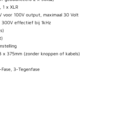
, 1 x XLR
V voor 100V output, maximaal 30 Volt
 300V effectief bij 1kHz
s)
t)
nstelling
 x 375mm (zonder knoppen of kabels)
2-Fase, 3-Tegenfase