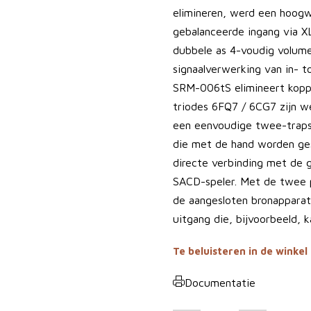
elimineren, werd een hoogwa
gebalanceerde ingang via 
dubbele as 4-voudig volume
signaalverwerking van in- t
SRM-006tS elimineert koppe
triodes 6FQ7 / 6CG7 zijn w
een eenvoudige twee-traps 
die met de hand worden ges
directe verbinding met de 
SACD-speler. Met de twee 
de aangesloten bronappara
uitgang die, bijvoorbeeld,
Te beluisteren in de winkel
Documentatie