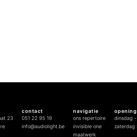
contact
navigatie
opening
at 23
051 22 95 19
ons repertoire
dinsdag -
re
info@audiolight.be
invisible one
zaterdag :
maatwerk