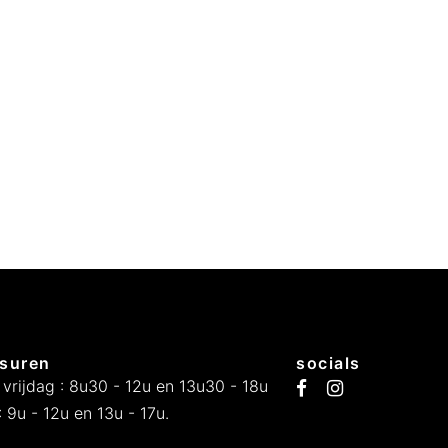
suren
socials
 vrijdag : 8u30 - 12u en 13u30 - 18u
 9u - 12u en 13u - 17u.