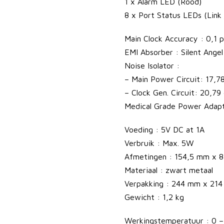
i
1 x Alarm LED (Rood)
c
8 x Port Status LEDs (Link 
h
Main Clock Accuracy : 0,1 
M
EMI Absorber : Silent Ange
1
Noise Isolator :
s
– Main Power Circuit: 17,
t
– Clock Gen. Circuit: 20,
r
Medical Grade Power Adap
e
a
Voeding : 5V DC at 1A
m
Verbruik : Max. 5W
e
Afmetingen : 154,5 mm x 
r
Materiaal : zwart metaal
a
Verpakking : 244 mm x 21
a
Gewicht : 1,2 kg
n
t
Werkingstemperatuur : 0 –