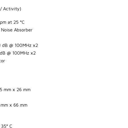
/ Activity)
ppm at 25 °C
l Noise Absorber
78 dB @ 100MHz x2
79 dB @ 100MHz x2
tor
85 mm x 26 mm
4 mm x 66 mm
 35° C