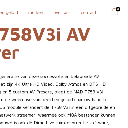
0
en geluid
merken
over ons
contact
758V3i AV
ver
generatie van deze succesvolle en bekroonde AV
Met zijn 4K Ultra HD Video, Dolby Atmos en DTS HD
g en 5 custom AV Presets, biedt de NAD T758 V3i
m de weergave van beeld en geluid naar uw hand te
OS module verandert de T758 V3i in een uitgebreide en
n netwerk streamer, waarmee ook MQA bestanden kunnen
ouwd is ook de Dirac Live ruimtecorrectie software,