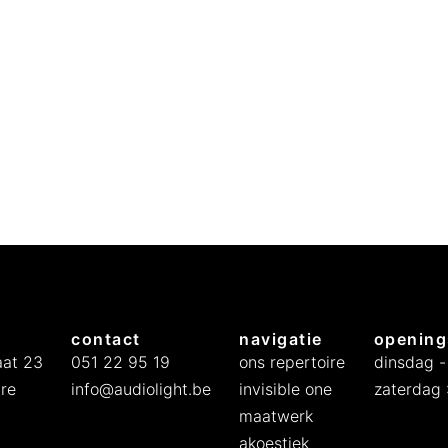
contact
navigatie
opening
at 23
051 22 95 19
ons repertoire
dinsdag -
re
info@audiolight.be
invisible one
zaterdag :
maatwerk
akoestiek