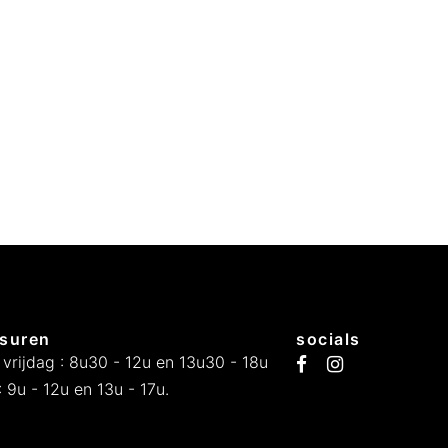
suren
socials
 vrijdag : 8u30 - 12u en 13u30 - 18u
 9u - 12u en 13u - 17u.