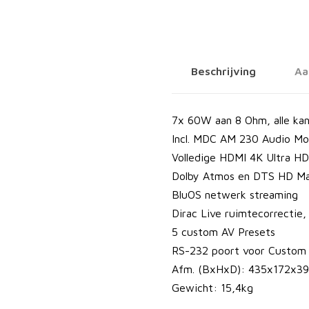
8
V
3
i
Beschrijving
Aa
A
V
R
7x 60W aan 8 Ohm, alle kan
e
Incl. MDC AM 230 Audio Mo
c
Volledige HDMI 4K Ultra H
e
Dolby Atmos en DTS HD Ma
i
BluOS netwerk streaming
v
Dirac Live ruimtecorrectie
e
5 custom AV Presets
r
RS-232 poort voor Custom I
a
Afm. (BxHxD): 435x172x
a
Gewicht: 15,4kg
n