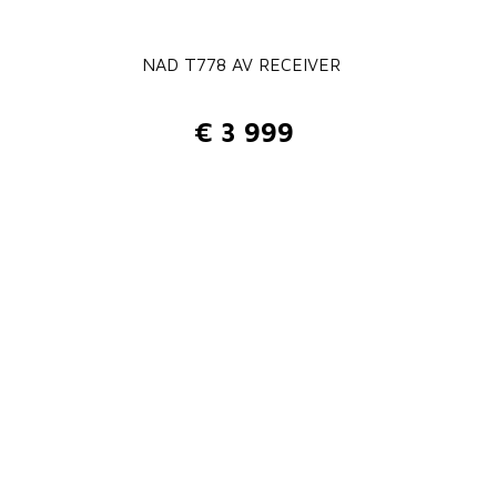
NAD T778 AV RECEIVER
€
3 999