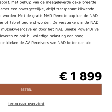
n soort. Met behulp van de meegeleverde gekalibreerde
amer een onvergetelijke, altijd transparant klinkende
rd worden. Met de gratis NAD Remote app kan de NAD
e of tablet bediend worden. De versterkers in de NAD
r muziekweergave en door het NAD unieke PowerDrive
everen ze ook bij volledige belasting een hoog
or klinken de AV Receivers van NAD beter dan alle
€
1 899
BESTEL
terug naar overzicht