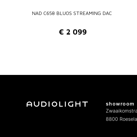
NAD C658 BLUOS STREAMING DAC
€
2 099
showroom
Zwaaikomstra
8800 Roesela