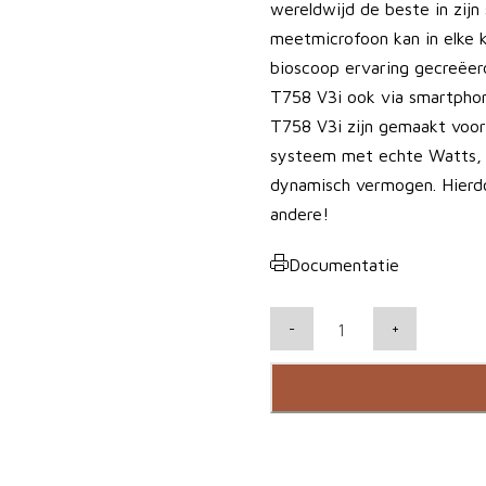
wereldwijd de beste in zij
meetmicrofoon kan in elke k
bioscoop ervaring gecreëe
T758 V3i ook via smartphon
T758 V3i zijn gemaakt voo
systeem met echte Watts, l
dynamisch vermogen. Hierdo
andere!
Documentatie
N
-
+
A
D
T
7
5