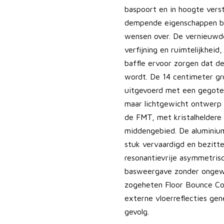
baspoort en in hoogte verst
dempende eigenschappen bez
wensen over. De vernieuwd
verfijning en ruimtelijkhei
baffle ervoor zorgen dat d
wordt. De 14 centimeter gr
uitgevoerd met een gegoten
maar lichtgewicht ontwerp
de FMT, met kristalheldere
middengebied. De aluminium
stuk vervaardigd en bezitt
resonantievrije asymmetris
basweergave zonder ongewe
zogeheten Floor Bounce Co
externe vloerreflecties gene
gevolg.