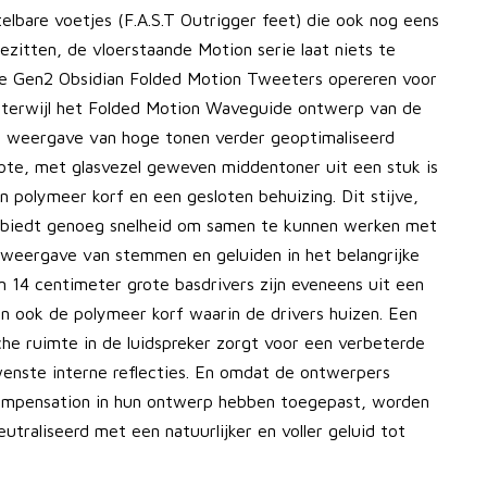
elbare voetjes (F.A.S.T Outrigger feet) die ook nog eens
itten, de vloerstaande Motion serie laat niets te
e Gen2 Obsidian Folded Motion Tweeters opereren voor
d, terwijl het Folded Motion Waveguide ontwerp van de
e weergave van hoge tonen verder geoptimaliseerd
ote, met glasvezel geweven middentoner uit een stuk is
 polymeer korf en een gesloten behuizing. Dit stijve,
 biedt genoeg snelheid om samen te kunnen werken met
 weergave van stemmen en geluiden in het belangrijke
 14 centimeter grote basdrivers zijn eveneens uit een
en ook de polymeer korf waarin de drivers huizen. Een
che ruimte in de luidspreker zorgt voor een verbeterde
nste interne reflecties. En omdat de ontwerpers
mpensation in hun ontwerp hebben toegepast, worden
utraliseerd met een natuurlijker en voller geluid tot