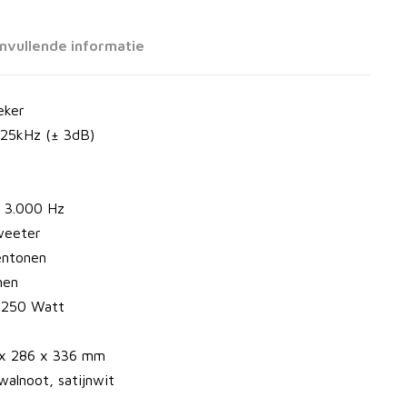
nvullende informatie
eker
 25kHz (± 3dB)
, 3.000 Hz
tweeter
entonen
nen
 250 Watt
 x 286 x 336 mm
walnoot, satijnwit