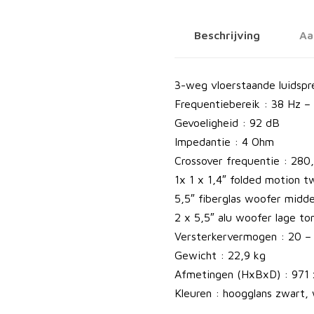
g
a
Beschrijving
Aa
n
M
o
3-weg vloerstaande luidspr
t
Frequentiebereik : 38 Hz –
i
Gevoeligheid : 92 dB
o
Impedantie : 4 Ohm
n
Crossover frequentie : 280
F
1x 1 x 1,4″ folded motion 
1
5,5″ fiberglas woofer midd
0
2 x 5,5″ alu woofer lage to
l
Versterkervermogen : 20 –
u
Gewicht : 22,9 kg
i
Afmetingen (HxBxD) : 971
d
Kleuren : hoogglans zwart, 
s