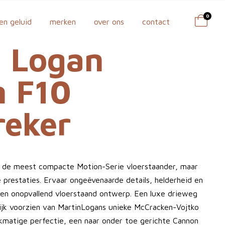
0
en geluid
merken
over ons
contact
n Logan
n F10
reker
r de meest compacte Motion-Serie vloerstaander, maar
prestaties. Ervaar ongeëvenaarde details, helderheid en
d en onopvallend vloerstaand ontwerp. Een luxe drieweg
lijk voorzien van MartinLogans unieke McCracken-Vojtko
kmatige perfectie, een naar onder toe gerichte Cannon