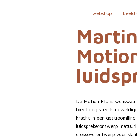
webshop
beeld 
Marti
Motio
luidsp
De Motion F10 is weliswaa
biedt nog steeds geweldige 
kracht in een gestroomlijn
luidsprekerontwerp, natuur
crossoverontwerp voor klan