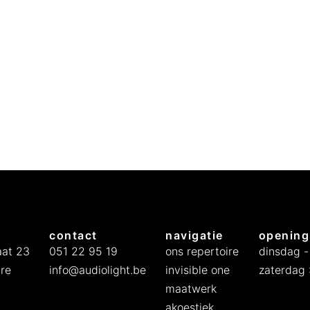
k
s
e
:
p
€
r
i
4
j
9
s
9
w
9
a
.
s
:
€
6
contact
navigatie
opening
9
at 23
051 22 95 19
ons repertoire
dinsdag -
9
re
info@audiolight.be
invisible one
zaterdag :
5
maatwerk
.
akoestiek