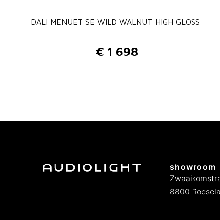
DALI MENUET SE WILD WALNUT HIGH GLOSS
€
1 698
showroom
Zwaaikomstra
8800 Roesela