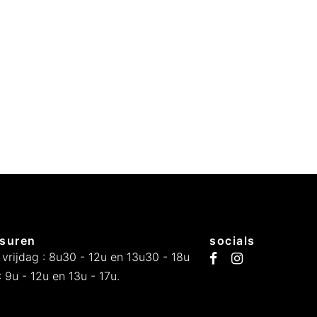
suren
socials
 vrijdag : 8u30 - 12u en 13u30 - 18u
 9u - 12u en 13u - 17u.