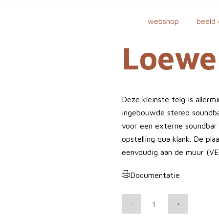
webshop
beeld 
Loewe 
Deze kleinste telg is allerm
ingebouwde stereo soundb
voor een externe soundbar e
opstelling qua klank. De pla
eenvoudig aan de muur (VE
Documentatie
L
-
+
o