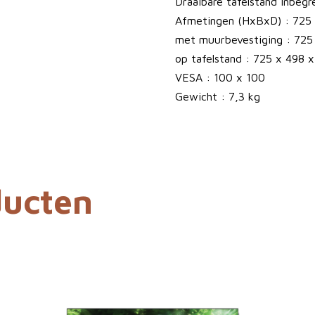
t
Draaibare tafelstand inbegr
a
Afmetingen (HxBxD) : 725
l
met muurbevestiging : 725
op tafelstand : 725 x 498 
VESA : 100 x 100
Gewicht : 7,3 kg
ducten