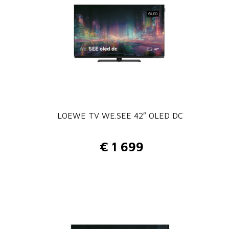
LOEWE TV WE.SEE 42″ OLED DC
€
1 699