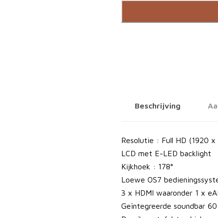
e
w
e
T
V
B
i
l
Beschrijving
Aa
d
c
.
Resolutie : Full HD (1920 x
3
LCD met E-LED backlight
2
Kijkhoek : 178°
a
Loewe OS7 bedieningssys
a
3 x HDMI waaronder 1 x e
n
Geïntegreerde soundbar 6