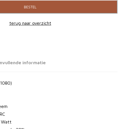
BESTEL
terug naar overzicht
nvullende informatie
 1080)
teem
ARC
0 Watt