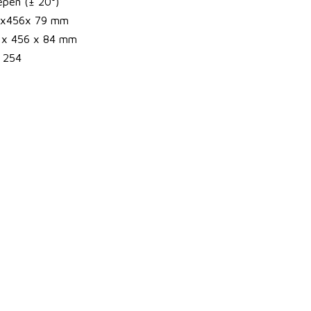
epen (± 20°)
 x456x 79 mm
 x 456 x 84 mm
x 254