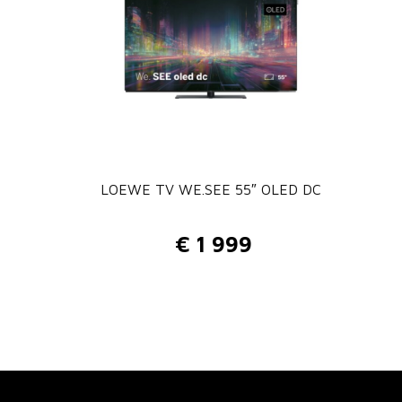
LOEWE TV WE.SEE 55″ OLED DC
€
1 999