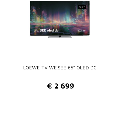
LOEWE TV WE.SEE 65″ OLED DC
€
2 699