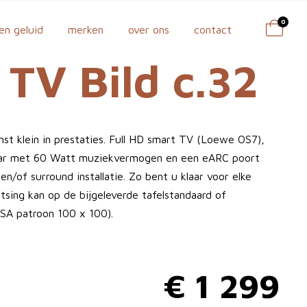
0
en geluid
merken
over ons
contact
TV Bild c.32
inst klein in prestaties. Full HD smart TV (Loewe OS7),
ar met 60 Watt muziekvermogen en een eARC poort
n/of surround installatie. Zo bent u klaar voor elke
atsing kan op de bijgeleverde tafelstandaard of
SA patroon 100 x 100).
€
1 299