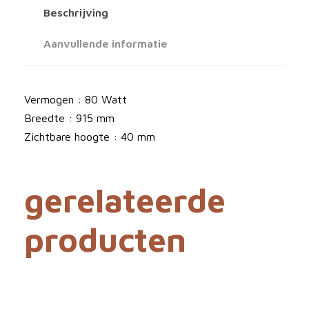
g
Beschrijving
B
a
Aanvullende informatie
r
i
a
Vermogen : 80 Watt
a
Breedte : 915 mm
n
Zichtbare hoogte : 40 mm
t
a
gerelateerde
l
producten