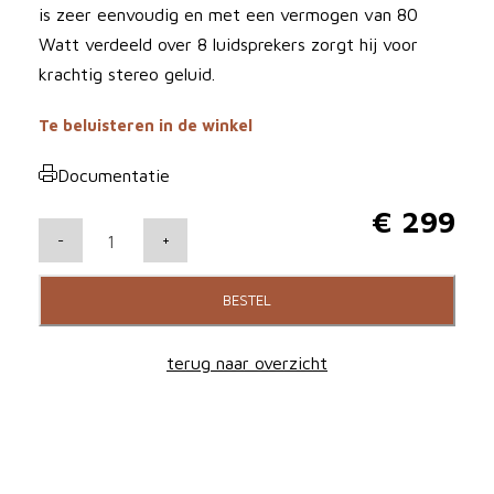
is zeer eenvoudig en met een vermogen van 80
Watt verdeeld over 8 luidsprekers zorgt hij voor
krachtig stereo geluid.
Te beluisteren in de winkel
Documentatie
€
299
L
-
+
o
e
BESTEL
w
e
terug naar overzicht
K
l
a
n