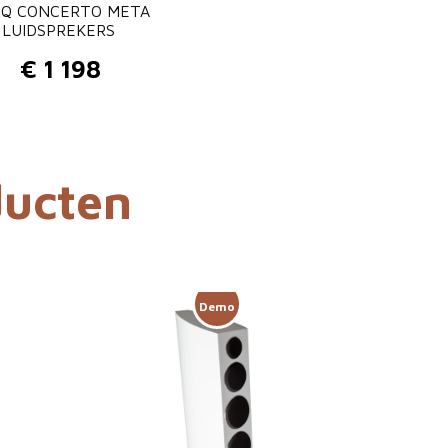
 Q CONCERTO META
LUIDSPREKERS
€
1 198
ducten
Demo