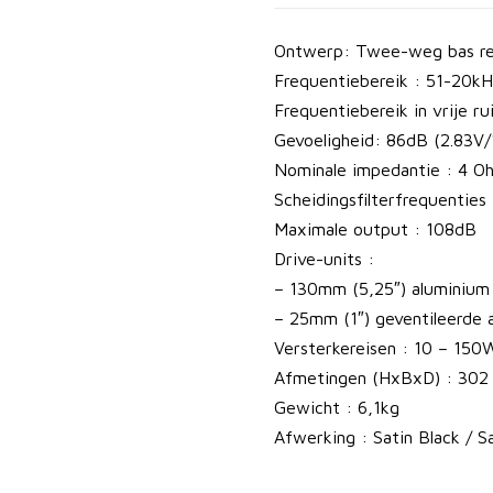
i
d
Ontwerp: Twee-weg bas re
s
Frequentiebereik : 51-20k
p
Frequentiebereik in vrije r
r
Gevoeligheid: 86dB (2.83V
e
Nominale impedantie : 4 O
k
Scheidingsfilterfrequenties 
e
Maximale output : 108dB
r
Drive-units :
s
– 130mm (5,25″) aluminium
a
– 25mm (1″) geventileerde
a
Versterkereisen : 10 – 150
n
Afmetingen (HxBxD) : 302
t
Gewicht : 6,1kg
a
Afwerking : Satin Black / S
l