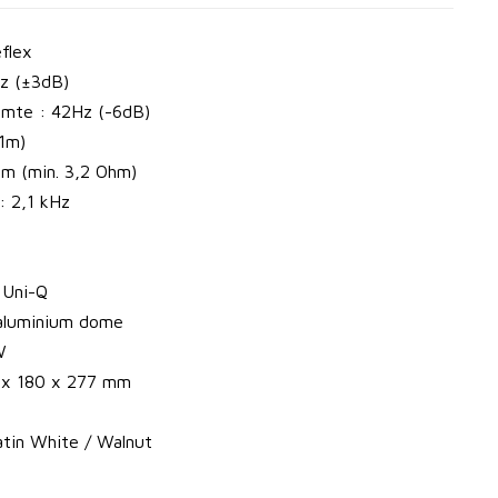
flex
Hz (±3dB)
uimte : 42Hz (-6dB)
/1m)
hm (min. 3,2 Ohm)
: 2,1 kHz
 Uni-Q
 aluminium dome
W
 x 180 x 277 mm
atin White / Walnut