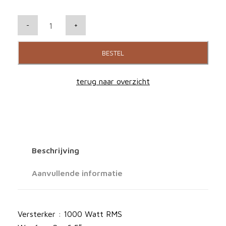
K
-
+
E
F
BESTEL
K
C
terug naar overzicht
6
2
S
u
b
Beschrijving
w
o
Aanvullende informatie
o
f
e
Versterker : 1000 Watt RMS