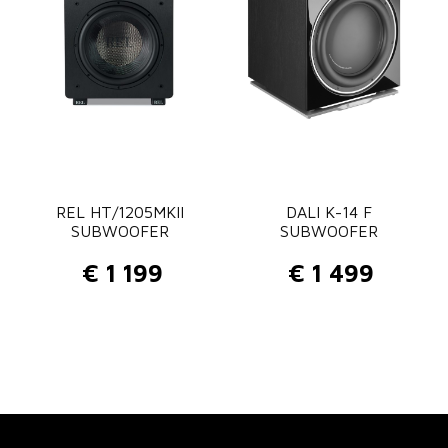
REL HT/1205MKII
DALI K-14 F
SUBWOOFER
SUBWOOFER
€
1 199
€
1 499