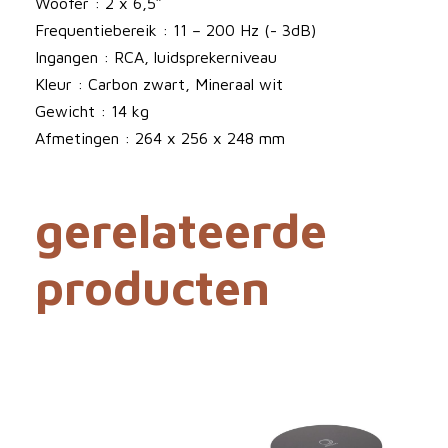
r
Woofer : 2 x 6,5″
a
Frequentiebereik : 11 – 200 Hz (- 3dB)
a
Ingangen : RCA, luidsprekerniveau
n
Kleur : Carbon zwart, Mineraal wit
t
Gewicht : 14 kg
a
Afmetingen : 264 x 256 x 248 mm
l
gerelateerde
producten