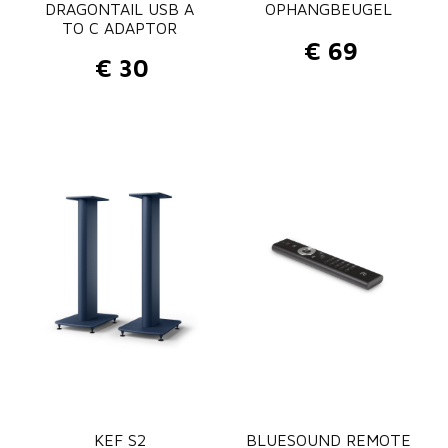
DRAGONTAIL USB A
OPHANGBEUGEL
a
TO C ADAPTOR
n
€
69
€
30
t
a
l
KEF S2
BLUESOUND REMOTE