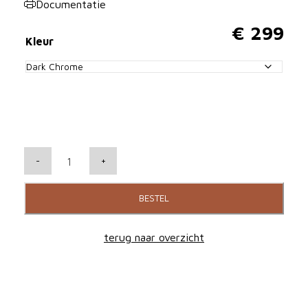
Documentatie
€
299
Kleur
I
-
+
S
O
BESTEL
A
C
terug naar overzicht
O
U
S
T