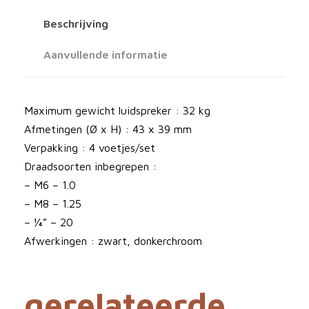
I
Beschrijving
C
S
Aanvullende informatie
G
a
i
Maximum gewicht luidspreker : 32 kg
a
Afmetingen (Ø x H) : 43 x 39 mm
I
Verpakking : 4 voetjes/set
I
Draadsoorten inbegrepen :
I
– M6 – 1.0
N
– M8 – 1.25
e
– ¼” – 20
o
Afwerkingen : zwart, donkerchroom
s
e
gerelateerde
t