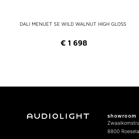
DALI MENUET SE WILD WALNUT HIGH GLOSS
€
1 698
showroom
Zwaaikomstra
8800 Roesela