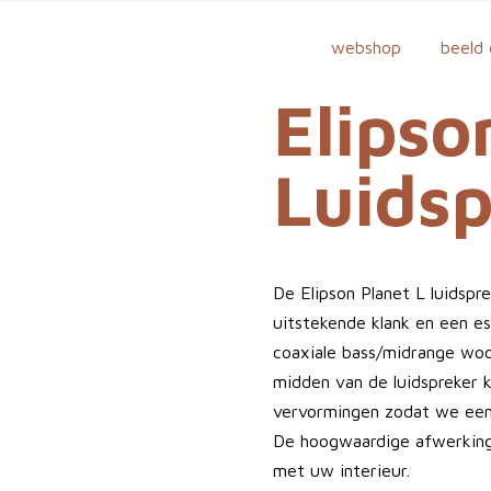
webshop
beeld 
Elipso
Luidsp
De Elipson Planet L luidspre
uitstekende klank en een e
coaxiale bass/midrange woo
midden van de luidspreker 
vervormingen zodat we een 
De hoogwaardige afwerking 
met uw interieur.