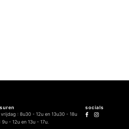
suren
socials
 vrijdag : 8u30 - 12u en 13u30 - 18u
 9u - 12u en 13u - 17u.