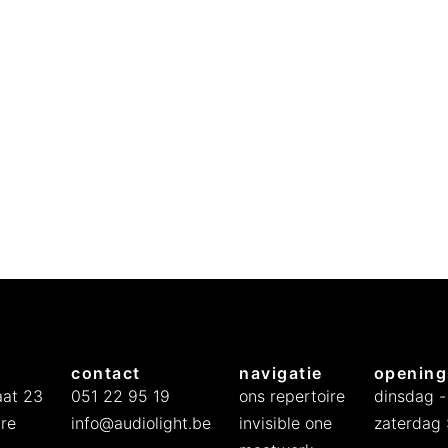
contact
navigatie
opening
at 23
051 22 95 19
ons repertoire
dinsdag -
re
info@audiolight.be
invisible one
zaterdag :