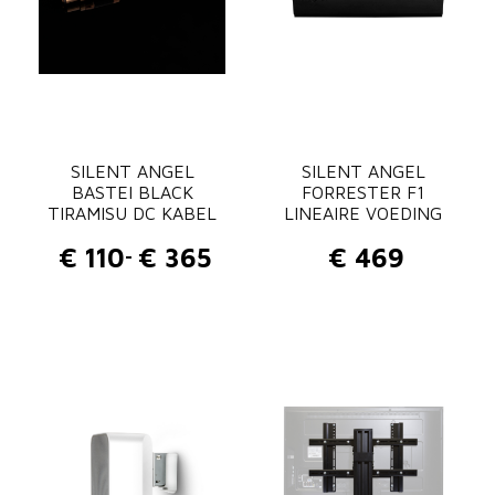
e
r
s
t
e
SILENT ANGEL
u
SILENT ANGEL
BASTEI BLACK
FORRESTER F1
n
TIRAMISU DC KABEL
LINEAIRE VOEDING
a
€
110
€
365
€
469
-
a
P
n
r
t
i
a
j
l
s
k
l
a
s