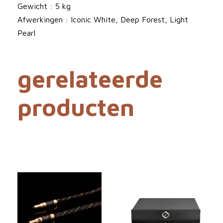
9
Gewicht : 5 kg
8
Afwerkingen : Iconic White, Deep Forest, Light
d
Pearl
B
T
gerelateerde
r
e
producten
e
L
u
i
d
s
p
r
e
k