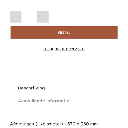
D
-
+
E
V
BESTEL
I
A
terug naar overzicht
L
E
T
P
h
Beschrijving
a
n
Aanvullende informatie
t
o
m
Afmetingen (Hxdiameter) : 570 x 260 mm