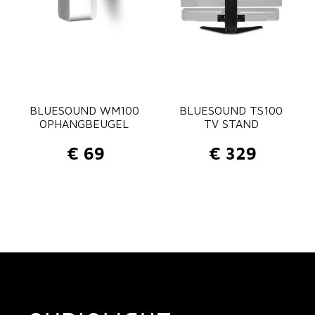
s
e
:
€
1
BLUESOUND WM100
BLUESOUND TS100
1
OPHANGBEUGEL
TV STAND
0
€
69
€
329
t
o
t
€
3
6
5