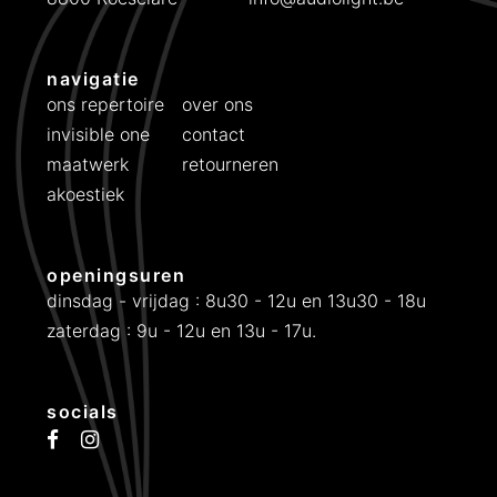
p
€
r
i
9
navigatie
j
9
ons repertoire
over ons
s
9
invisible one
contact
w
.
maatwerk
retourneren
a
akoestiek
s
:
€
openingsuren
dinsdag - vrijdag : 8u30 - 12u en 13u30 - 18u
1
zaterdag : 9u - 12u en 13u - 17u.
2
9
8
socials
.