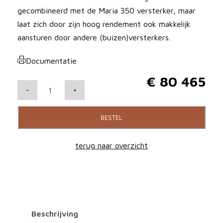
gecombineerd met de Maria 350 versterker, maar
laat zich door zijn hoog rendement ook makkelijk
aansturen door andere (buizen)versterkers.
Documentatie
€
80 465
D
-
+
a
n
BESTEL
i
e
terug naar overzicht
l
H
e
r
t
Beschrijving
z