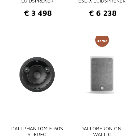
LUIDSPREKER
ESL-X LUIDSPREKER
t
€
3 498
€
6 238
a
l
Demo
DALI PHANTOM E-60S
DALI OBERON ON-
STEREO
WALL C