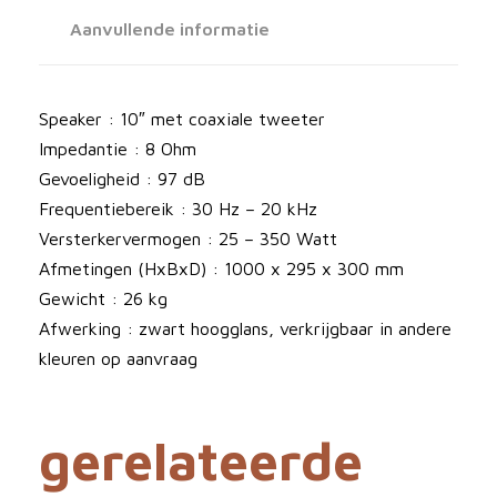
C
Aanvullende informatie
h
i
a
Speaker : 10″ met coaxiale tweeter
r
Impedantie : 8 Ohm
a
Gevoeligheid : 97 dB
l
Frequentiebereik : 30 Hz – 20 kHz
u
Versterkervermogen : 25 – 350 Watt
i
Afmetingen (HxBxD) : 1000 x 295 x 300 mm
d
Gewicht : 26 kg
s
Afwerking : zwart hoogglans, verkrijgbaar in andere
p
kleuren op aanvraag
r
e
gerelateerde
k
e