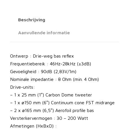
3
L
u
Beschrijving
i
d
Aanvullende informatie
s
p
r
Ontwerp : Drie-weg bas reflex
e
Frequentiebereik : 46Hz-28kHz (±3dB)
k
Gevoeligheid : 90dB (2,83V/1m)
e
Nominale impedantie : 8 Ohm (min. 4 Ohm)
r
Drive-units:
s
– 1 x 25 mm (1″) Carbon Dome tweeter
a
– 1 x ø150 mm (6″) Continuum cone FST midrange
a
– 2 x ø165 mm (6,5″) Aerofoil profile bas
n
Versterkervermogen : 30 – 200 Watt
t
Afmetingen (HxBxD) :