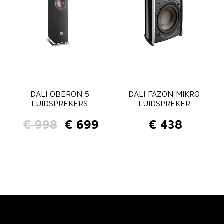
DALI OBERON 5
DALI FAZON MIKRO
LUIDSPREKERS
LUIDSPREKER
€
998
€
699
€
438
O
H
o
u
r
i
s
d
p
i
r
g
o
e
n
p