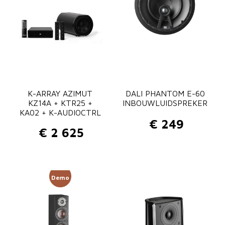
K-ARRAY AZIMUT
DALI PHANTOM E-60
KZ14A + KTR25 +
INBOUWLUIDSPREKER
KA02 + K-AUDIOCTRL
€
249
€
2 625
Demo