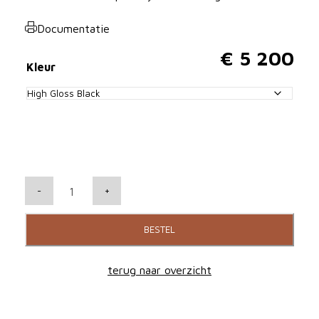
Documentatie
€
5 200
Kleur
B
-
+
&
W
BESTEL
7
0
terug naar overzicht
3
S