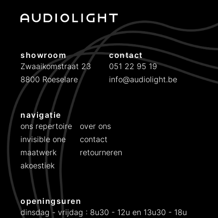
k
r
e
i
l
j
i
s
showroom
contact
j
i
Zwaaikomstraat 23
051 22 95 19
k
s
8800 Roeselare
info@audiolight.be
e
:
p
€
r
navigatie
i
6
ons repertoire
over ons
j
9
invisible one
contact
s
9
maatwerk
retourneren
w
.
a
akoestiek
s
:
openingsuren
€
dinsdag - vrijdag : 8u30 - 12u en 13u30 - 18u