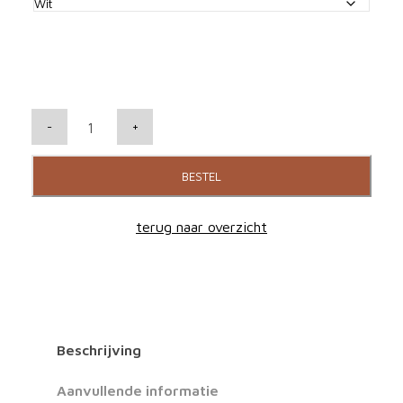
B
-
+
l
u
BESTEL
e
s
terug naar overzicht
o
u
n
d
P
Beschrijving
o
w
Aanvullende informatie