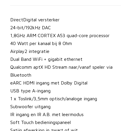
e
r
n
DirectDigital versterker
o
24-bit/192kHz DAC
d
1,8GHz ARM CORTEX A53 quad-core processor
e
40 Watt per kanaal bij 8 Ohm
E
Airplay2 integratie
d
Dual Band WiFi + gigabit ethernet
g
Qualcomm aptX HD Stream naar/vanaf speler via
e
Bluetooth
a
eARC HDMI ingang met Dolby Digital
a
USB type A-ingang
n
1 x Toslink/3,5mm optisch/analoge ingang
t
Subwoofer uitgang
a
IR ingang en IR A.B. met leermodus
l
Soft Touch bedieningspaneel
Satijn afwerking in zwart of wit