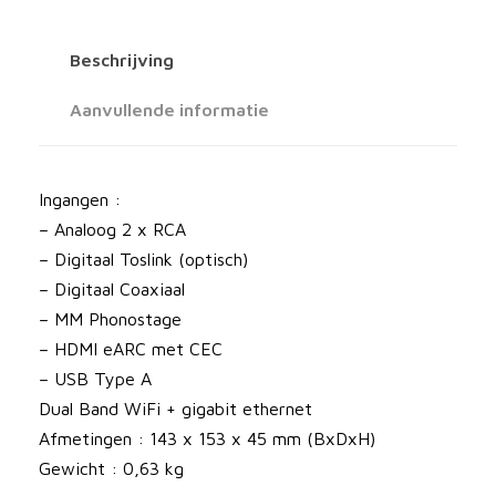
d
H
Beschrijving
u
b
Aanvullende informatie
a
a
n
Ingangen :
t
– Analoog 2 x RCA
a
– Digitaal Toslink (optisch)
l
– Digitaal Coaxiaal
– MM Phonostage
– HDMI eARC met CEC
– USB Type A
Dual Band WiFi + gigabit ethernet
Afmetingen : 143 x 153 x 45 mm (BxDxH)
Gewicht : 0,63 kg