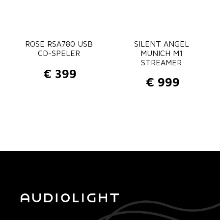
j
i
k
s
e
:
p
€
ROSE RSA780 USB
SILENT ANGEL
CD-SPELER
MUNICH M1
r
STREAMER
i
1
€
399
j
7
€
999
s
9
w
9
a
.
s
:
€
1
9
8
0