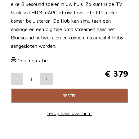
elke Bluesound speler in uw huis. Zo kunt u de TV
klank via HDMI eARC of uw favoriete LP in elke
kamer beluisteren. De Hub kan simultaan een
analoge en een digitale bron streamen naar het
Bluesound netwerk en er kunnen maximaal 4 Hubs
aangesloten worden.
Documentatie
€
379
B
-
+
l
u
BESTEL
e
s
terug naar overzicht
o
u
n