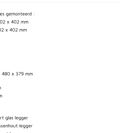
les gemonteerd :
 602 x 402 mm
602 x 402 mm
 : 480 x 379 mm
m
mm
t glas legger
essenhout legger