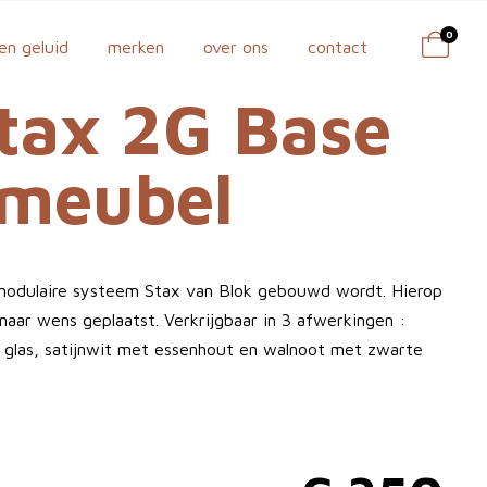
0
en geluid
merken
over ons
contact
tax 2G Base
omeubel
 modulaire systeem Stax van Blok gebouwd wordt. Hierop
aar wens geplaatst. Verkrijgbaar in 3 afwerkingen :
glas, satijnwit met essenhout en walnoot met zwarte