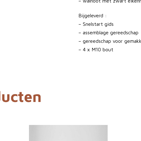
a
– walnoot met zwart eiken
n
Bijgeleverd :
t
– Snelstart gids
a
– assemblage gereedschap
l
– gereedschap voor gemakkel
– 4 x M10 bout
ducten