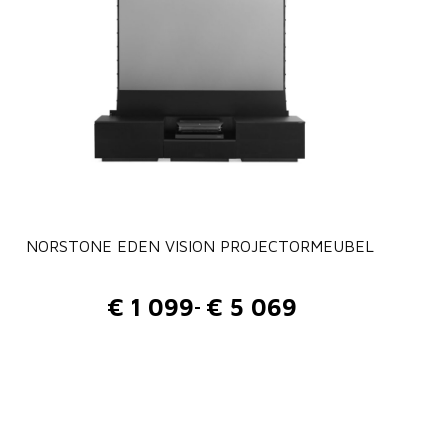
NORSTONE EDEN VISION PROJECTORMEUBEL
€
1 099
€
5 069
-
P
r
i
j
s
k