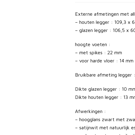
a
s
Externe afmetingen met al
e
– houten legger : 109,3 x
s
– glazen legger : 106,5 x 
t
hoogte voeten :
e
– met spikes : 22 mm
r
– voor harde vloer : 14 mm
e
o
Bruikbare afmeting legger
m
e
Dikte glazen legger : 10 m
u
Dikte houten legger : 13 
b
e
Afwerkingen :
l
– hoogglans zwart met zwar
a
– satijnwit met natuurlijk 