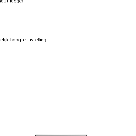
hout legger
ijk hoogte instelling