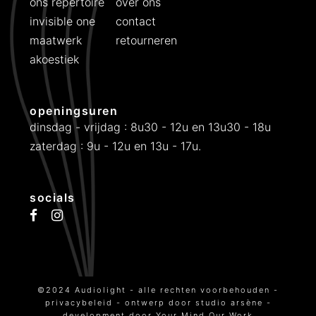
ons repertoire
over ons
invisible one
contact
maatwerk
retourneren
akoestiek
openingsuren
dinsdag - vrijdag : 8u30 - 12u en 13u30 - 18u
zaterdag : 9u - 12u en 13u - 17u.
socials
©2024 Audiolight - alle rechten voorbehouden -
privacybeleid
- ontwerp door
studio arsène
-
development door
Your Mind Our Work