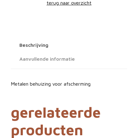
terug naar overzicht
Q
u
e
s
t
Beschrijving
J
i
Aanvullende informatie
t
t
e
Metalen behuizing voor afscherming
r
B
gerelateerde
u
g
producten
F
M