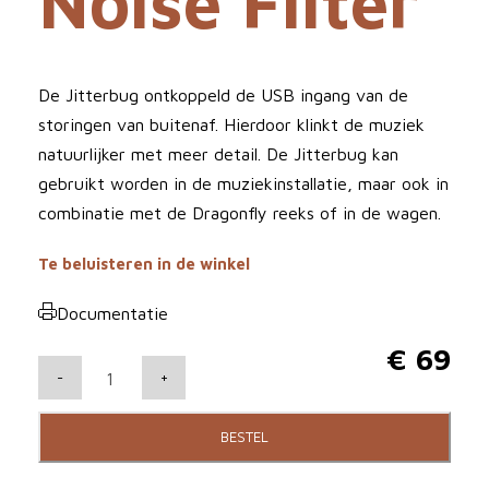
Noise Filter
De Jitterbug ontkoppeld de USB ingang van de
storingen van buitenaf. Hierdoor klinkt de muziek
natuurlijker met meer detail. De Jitterbug kan
gebruikt worden in de muziekinstallatie, maar ook in
combinatie met de Dragonfly reeks of in de wagen.
Te beluisteren in de winkel
Documentatie
€
69
A
-
+
u
d
BESTEL
i
o