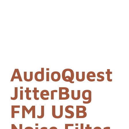
AudioQuest
JitterBug
FMJ USB