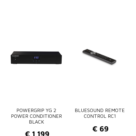
P
n
r
t
i
a
j
l
s
k
l
a
s
s
e
:
€
7
POWERGRIP YG 2
BLUESOUND REMOTE
5
POWER CONDITIONER
CONTROL RC1
BLACK
t
€
69
o
€
1 199