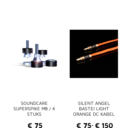
J
U
S
B
N
o
i
s
e
F
i
l
t
SOUNDCARE
e
SILENT ANGEL
SUPERSPIKE M8 / 4
BASTEI LIGHT
r
STUKS
ORANGE DC KABEL
a
€
75
€
75
€
150
-
a