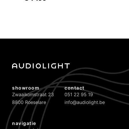
t
€
1
5
0
showroom
contact
Zwaaikomstraat 23
051 22 95 19
8800 Roeselare
info@audiolight.be
navigatie